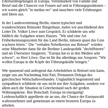
Elternzeitregelungen in Europa, Vereinbarkeit von Familie und
Beruf und die Chancen von Frauen auf und in Führungspositionen –
wir waren gleich "in medias res" und tauschten viele Erfahrungen
und Ideen aus.
In der Landesvertretung Berlin, einem typischen und
wunderschönen Brüsseler Bürgerhaus, trafen wir anschließend den
Leiter Dr. Volker Löwe zum Gespräch. Er schilderte uns sehr
bildlich die Aufgaben seines Hauses. "Wir sind eine Art
Früherkennungssystem für das Land Berlin, müssen quasi das Gras
wachsen hören." Die "verbalen Nebelkerzen aus Brüssel" würden
seine Mitarbeiter dann für die Berliner Landespolitik "dechiffrieren"
und als Übersetzer fungieren. "Europa hat es in den Medien sehr
schwer", so Herr Löwe. Das ist für ihn allerdings nur Ansporn: "Wir
wollen Europa in die Köpfe der Führungskräfte bringen."
Wie spannend und aufregend das Arbeitsleben in Brüssel sein kann,
zeigte uns am Nachmittag Irini Pari, Permanent Delegat des
griechischen Wirtschaftsverbandes. Unglaublich begeisternd und
sympathisch schilderte sie uns nicht nur ihre Aufgaben, sondern vor
allem auch die Situation in Griechenland nach der großen
Währungskrise. Ihre Botschaft: Europa ist einzigartig!
Leidenschaftlich appellierte sie an uns, die Chance der Europawahl
wahrzunehmen und gemeinsam an einem besseren Europa zu
arbeiten.