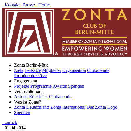
Kontakt
Presse
Home
Zonta Berlin-Mitte
Ziele
Leitsätze
Mitglieder
Organisation
Clubabende
Prominente Gäste
Engagement
Projekte
Programme
Awards
Spenden
Veranstaltungen
Aktuell
Rückblick
Clubabende
Was ist Zonta?
Zonta Deutschland
Zonta International
Das Zonta-Logo
Spenden
zurück
01.04.2014